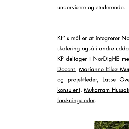
undervisere og studerende.
KP’ s mål er at integrerer N
skalering også i andre udda
KP deltager i NorDigHE me
Docent
,
Marianne Eilsø Mun
og projektleder
,
Lasse Ove
konsulent
,
Mukarram Hussain
forskningsleder
.