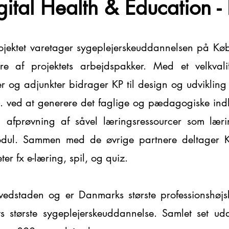
gital Health & Education 
jektet varetager sygeplejerskeuddannelsen på Køb
lere af projektets arbejdspakker. Med et velkval
er og adjunkter bidrager KP til design og udvikling 
. ved at generere det faglige og pædagogiske indho
g afprøvning af såvel læringsressourcer som lærin
modul. Sammen med de øvrige partnere deltager K
ter fx e-læring, spil, og quiz.
ovedstaden og er Danmarks største professionshø
s største sygeplejerskeuddannelse. Samlet set u