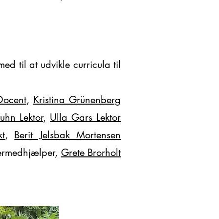
 til at udvikle curricula til
 Docent
,
Kristina Grünenberg
ruhn Lektor
,
Ulla Gars Lektor
kt
,
Berit Jelsbak Mortensen
ermedhjælper,
Grete Brorholt