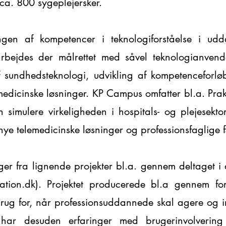
ca. 800 sygeplejersker.
ngen af kompetencer i teknologiforståelse i udd
rbejdes der målrettet med såvel teknologianvende
 sundhedsteknologi, udvikling af kompetenceforløb
medicinske løsninger. KP Campus omfatter bl.a. Prak
an simulere virkeligheden i hospitals- og plejesek
 nye telemedicinske løsninger og professionsfaglige
ger fra lignende projekter bl.a. gennem deltaget i 
ation.dk
). Projektet producerede bl.a gennem fo
 brug for, når professionsuddannede skal agere og i
ar desuden erfaringer med brugerinvolvering a