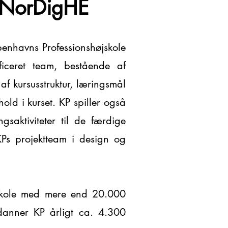
- NorDigHE
enhavns Professionshøjskole
ificeret team, bestående af
af kursusstruktur, læringsmål
ld i kurset. KP spiller også
gsaktiviteter til de færdige
Ps projektteam i design og
jskole med mere end 20.000
ddanner KP årligt ca. 4.300