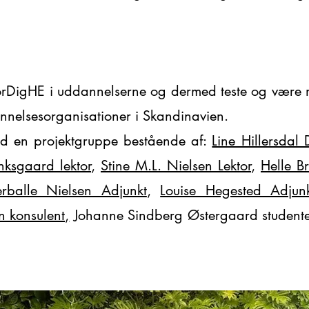
orDigHE i uddannelserne og dermed teste og være med
nnelsesorganisationer i Skandinavien.
d en projektgruppe bestående af:
Line Hillersdal
ksgaard lektor
,
Stine M.L. Nielsen Lektor
,
Helle B
rballe Nielsen Adjunkt
,
Louise Hegested Adjun
 konsulent,
Johanne Sindberg Østergaard student