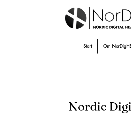
Start
Om NorDigH
Nordic Dig